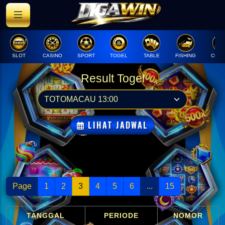
SLOT
CASINO
SPORT
TOGEL
TABLE
FISHING
COCK
Result Togel
LIHAT JADWAL
Page
1
2
3
4
5
6
...
15
TANGGAL
PERIODE
NOMOR