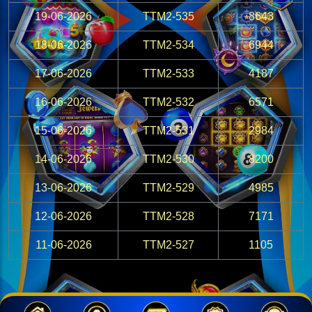
19-06-2026
TTM2-535
8643
18-06-2026
TTM2-534
6944
17-06-2026
TTM2-533
4187
16-06-2026
TTM2-532
6571
15-06-2026
TTM2-531
2984
14-06-2026
TTM2-530
8200
13-06-2026
TTM2-529
4985
12-06-2026
TTM2-528
7171
11-06-2026
TTM2-527
1105