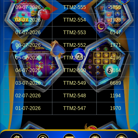
09-07-2026
TTM2-555
5755
08-07-2026
TTM2-554
1928
07-07-2026
TTM2-553
6147
06-07-2026
TTM2-552
1771
05-07-2026
TTM2-551
4196
04-07-2026
TTM2-550
6164
03-07-2026
TTM2-549
6689
02-07-2026
TTM2-548
1194
01-07-2026
TTM2-547
1970