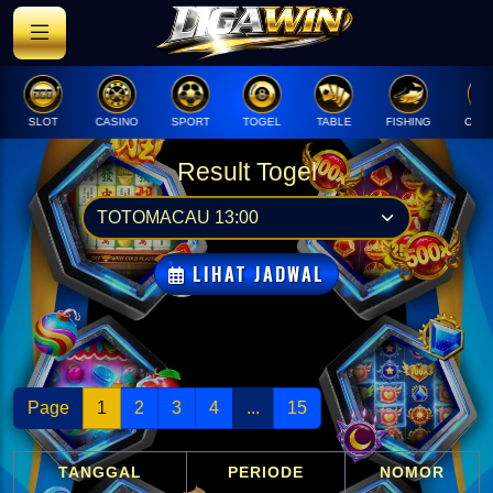
SLOT
CASINO
SPORT
TOGEL
TABLE
FISHING
COCK
Result Togel
LIHAT JADWAL
Page
1
2
3
4
...
15
TANGGAL
PERIODE
NOMOR