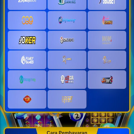
Cara Pembayaran