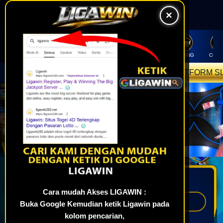
×
T
CASINO
SPORT
TOGEL
TABLE
FISHING
COCK F.
A
AMAT DATANG DI LIGAWIN 💎 | 🌏 PLATFORM SLOT GAC
Username
Cara mudah Akses LIGAWIN :
Buka Google Kemudian ketik Ligawin pada
kolom pencarian,