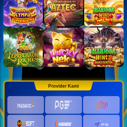
Provider Kami