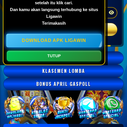
Password
setelah itu klik cari.
Dan kamu akan langsung terhubung ke situs
Ligawin
Terimakasih
LOGIN
DAFTAR
DOWNLOAD APK LIGAWIN
TUTUP
DOWNLOAD APK
KLASEMEN LOMBA
BONUS APRIL GASPOLL