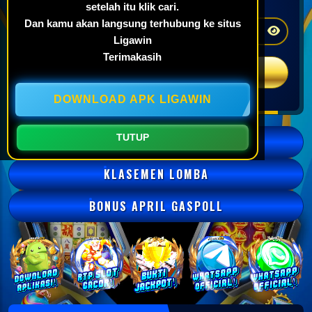
Password
setelah itu klik cari.
Dan kamu akan langsung terhubung ke situs
Ligawin
Terimakasih
LOGIN
DAFTAR
DOWNLOAD APK LIGAWIN
TUTUP
DOWNLOAD APK
KLASEMEN LOMBA
BONUS APRIL GASPOLL