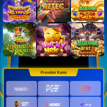
Provider Kami