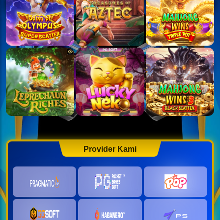
Provider Kami