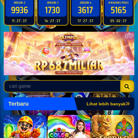
OREGON-2
OREGON-3
OREGON-4
KINGKONG POOLS
9936
1730
3617
5165
11 : 27 : 35
14 : 27 : 35
17 : 27 : 35
05 : 02 : 35
Terbaru
Lihat lebih banyak