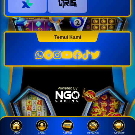
Temui Kami
Powered By
HOME
LOGIN
DAFTAR
PROMOSI
LIVE CHAT