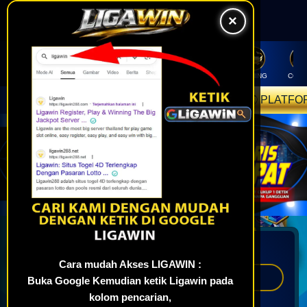
×
SLOT
CASINO
SPORT
TOGEL
TABLE
FISHING
COCK
SELAMAT DATANG DI LIGAWIN 💎 | 🌏 PLATFORM SLOT G
Username
Cara mudah Akses LIGAWIN :
Buka Google Kemudian ketik Ligawin pada
kolom pencarian,