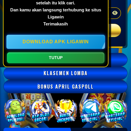
Password
setelah itu klik cari.
Dan kamu akan langsung terhubung ke situs
Ligawin
Terimakasih
LOGIN
DAFTAR
DOWNLOAD APK LIGAWIN
TUTUP
DOWNLOAD APK
KLASEMEN LOMBA
BONUS APRIL GASPOLL