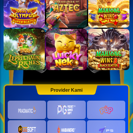
Provider Kami