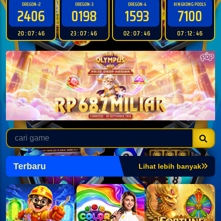
OREGON-2
OREGON-3
OREGON-4
KINGKONG POOLS
2406
0198
1593
7100
20 : 07 : 45
23 : 07 : 45
02 : 07 : 45
07 : 12 : 45
Terbaru
Lihat lebih banyak