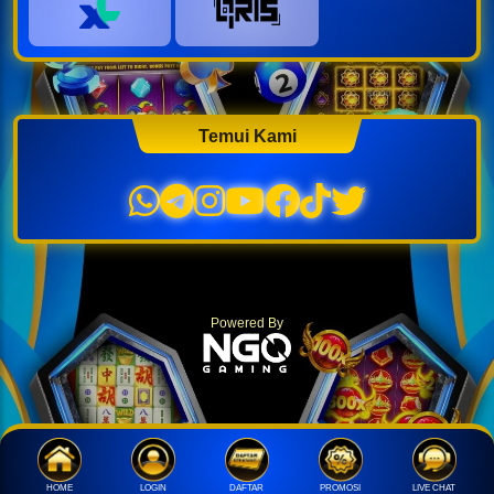
Temui Kami
Powered By
HOME
LOGIN
DAFTAR
PROMOSI
LIVE CHAT