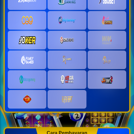
Cara Pembayaran