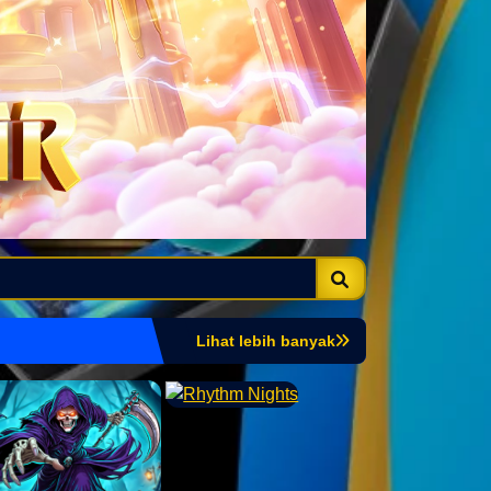
Lihat lebih banyak