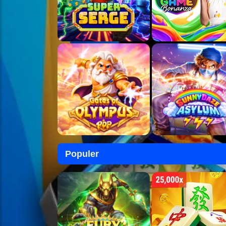
Populer