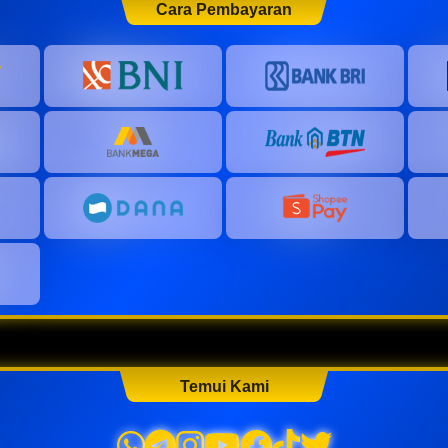
Cara Pembayaran
Temui Kami