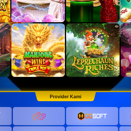
Provider Kami