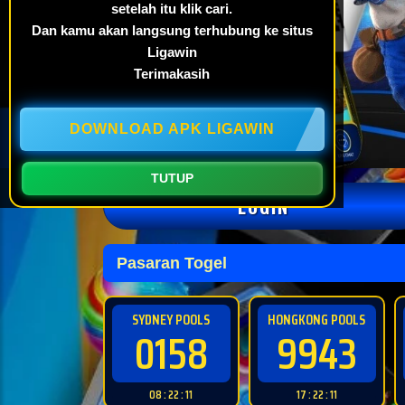
setelah itu klik cari.
Dan kamu akan langsung terhubung ke situs
Ligawin
Terimakasih
DOWNLOAD APK LIGAWIN
TUTUP
LOGIN
Pasaran Togel
SYDNEY POOLS
HONGKONG POOLS
0158
9943
08 : 22 : 08
17 : 22 : 08