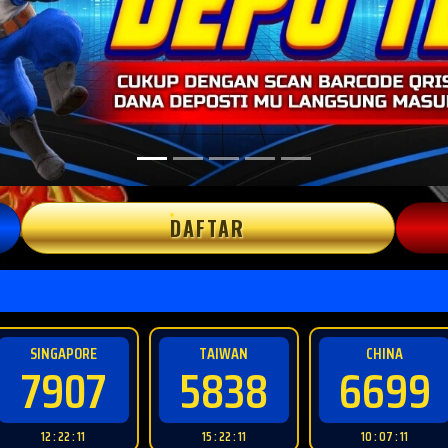
DAFTAR
SINGAPORE
TAIWAN
CHINA
7907
5838
6699
12 : 22 : 08
15 : 22 : 08
10 : 07 : 08